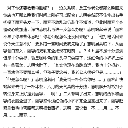
「对了你还要教我电脑呢？」「没关系啊，反正你老公都那么晚回来
你店也开那么晚我们时间上刚好可以配合」志明突然忍不住伸出右手
抚摸了丽容头发一下，丽容不敢乱动仍装作不知道，但此时丽容全身
僵硬心跳加速，深怕志明若再进一步怎么办呢？志明站起来说「丽容
不早了你早些休息吧！你老公呢怎么还没回来呢？」「他打电话回来
说今天生意不好…要多跑一些时间要我先睡了」志明居高临下，从丽
容领口望入，丽容的双乳完全成现在眼前…。３４ｂ虽不是十分豊满
但却十分尖挺，微呈咖啡色的乳头早己尖硬了，浅红色的小裤裤上端
有一些蕾丝，志明快醉了，「其实他现在愈跑愈远，我也十分担心，
一直劝他不要那么拼，但孩子要念书，我老公人很好但是…………」
「但是怎么呢？」志明追着问「我先倒一杯茶给你吧…。」丽容赶快
站起来去倒了一杯冰茶，六月的天气真的十分热，志明解开衬衫扣子
转过身来正好撞到丽容，「啊！」二人都叫了出来，志明的西裤和丽
容的衣服全湿了，丽容整件浅红色的小裤裤完全显露出来了，丽容赶
紧拿着毛巾弯腰帮志明擦着西裤，志明一直说着「不……用…。不
用………丽容……