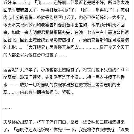
近好吗……？」「我………还好啊…但最近老是睡不好，所以你太晚
回来时若我店关了，你再打我手机好了」「好……那再见了！」志明
内心十分的喜悦…终於等到丽容电话了，内心已往前跨出一大步了，
今天本来己向公司和老婆告知要到台中出差的，本来预计明天才回
来，如此一来志明便君紧将事情办完，在晚上七点左右上高速公路返
回台北，回到土城便绕到录影带店租了…。汤姆克鲁斯和妮可姬曼演
的电影…。「大开眼界」再慢慢开车回去……………反正今天全天下
的人都会以为他在台中过夜了……
丽容呢？九点半了，小孩也都上楼睡觉了，将铁门拉下只留约４０ｃ
ｍ高度，玻璃门锁紧，先到浴室洗了个澡……换上睡衣并喷了些香
水………收好一切将志明的衣服拿出放在烫衣板上等着志明的出
现……。内心有些期待和担心、紧张…
……
志明终於出现了，将车子停在门口，拿着一些鲁味和二瓶梅酒进来
了，「志明你还没吃饭吗？你先坐一下，我先将你衣服烫好」「没关