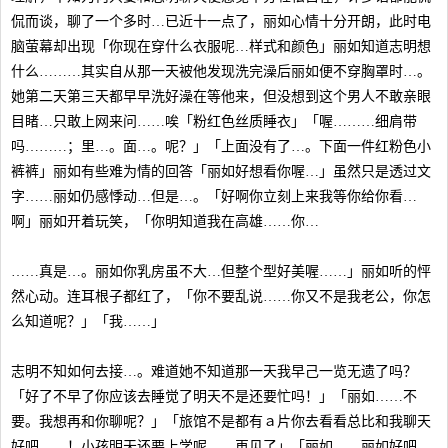
侃而谈，聊了一个多时…已近十一点了，丽如心情十分开朗，此时电
脑萤幕却出现「你现在穿什么衣服呢…样式和颜色」丽如知道志明想
什么………其实自从那一天被他发现洗完澡后丽如便不穿胸罩时…。
她第二天第三天都早早洗好澡在等他来，但没想到这个男人不敢亲眼
目睹…只敢上网来问……唉「粉红色丝质睡衣」「喔………细肩带
吗………；里…。面…。呢？」「上面没有了…。下面一件红粉色小
裤裤」丽如有些难为情的回答「丽如好想看你喔…」虽然只是透过文
字……丽如仍感悸动…但是…。「好啊你立刻上来我等你给你看…
啊」丽如开着玩笑，「你明知道我在高雄……你…
……真是…。丽如你乳房虽不大…但整个型好美喔……」丽如听的怦
然心动。连耳根子都红了，「你不要乱说……你又不是我老公，你怎
么知道呢？」「我……」
志明不知如何去接…。难道她不知道那一天我早己一览无遗了吗？
「好了不早了你应该去睡觉了明天不是还要忙吗！」「丽如……不
要。我想再和你聊呢？」「旅馆不是都有ａ片你去看看总比和我聊天
好吧……！小孩明天还要上学呢……再见了」「丽如……丽如好吧…