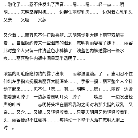
…融化了……忍不住发出了声音……嗯……嗯……轻一点……明
明………志明掌握时机……一边握住丽容乳房……一边对着右乳乳头
又亲……又吸……又舔……
又含着……丽容忍不住扭动身躯…志明感觉到大腿上丽容双腿夹
着…。自但隐约传来一些温热的湿润…志明将丽容裙子褪下……丽容
此时整个人只留一件浅蓝色小裤裤了…浅蓝色内裤透露出一些水
痕……丽容整件内裤中间呈现半透明了……
浓黑的阴毛隐隐约约的露了出来……丽容湿漉漉。了…。志明忍不住
伸出左手指去抚摸着丽容大腿深处……。手指一摸…丽容整个人全抖
动了起来………忍不住「嗯…。啊…。明明……嗯」……丽容一边紧
抱着志明脖子…一边舔着志明耳朵…脖子………嘴唇……一边发出轻
声的呻吟…………志明将头埋在丽容乳沟之间对着那尖挺的双乳…又
亲…。又含…。又舔…又轻轻咬着……只要志明用牙齿轻轻咬着乳
头…丽容便忍不住颤抖………每抖动一下整个人落在志明大腿上
时…。