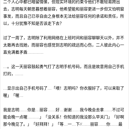
二个人心中都已暗留情愫，但现实环境的约束令他们不敢轻易跨出
去，志明每天朝思暮想着丽容，他希望能和丽容更进一步但又怕明窗
事发，而且自己已非自由之身根本无法给丽容任何的承诺和责任，所
以，十分犹豫不知是否该走下去？
过了一周了，志明除了利用网络在上班时间和丽容聊聊天以外，并不
太敢再去找她，而丽容也感觉到志明的疏远而心伤，二人彼此内心一
直充满着矛盾…………
…。这一天丽容鼓起勇气打了志明手机号码，而且是故意用自己手机
打的，……
…显示出自己手机号码了…「喂！志明吗？你衣服好了，可以来取了
喔」「喔…
我是志明……你是…丽容……好…谢谢……我今晚会去拿……不过可
能会晚一点喔………」「没关系！你知道的我没那么早关门」「好啊
那今晚见了。」「好拜拜！」「等…一…下//……丽容……你……最