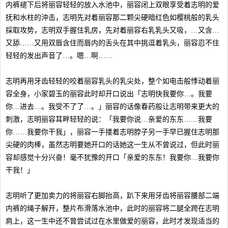
内裤褪下后将丽容轻轻的放入水池中，丽容闭上双眼享受着志明的爱
抚和水柱的沖击，志明先对着丽容那二颗尖硬暗红色如樱桃般的乳头
採取攻势，志明双手握住乳房，先对着丽容右乳乳头又吸，…又含…
又舔……又用双唇含住而唇内的舌头在其中挑逗着乳头，丽容忍不住
轻轻的发出声音了…。嗯…啊……
志明再用牙齿轻轻的咬着丽容乳头的乳尖处，整个如电击般悸动着丽
容全身，小家碧玉的丽容此时却开口说出「志明快我要你…。我要
你…进去…。我受不了了…。」丽容的话像春药般让志明带来更大的
刺激，志明丽容耳畔轻轻的说：「我要你说…亲爱的东东……我要
你……我要你干我」，丽容一手搂着志明脖子另一手早已握住志明那
尖硬的肉棒，虽然志明要她开口的话她这一生从不曾说过，但此时丽
容却感觉十分兴奋！毫不犹豫的开口「亲爱的东东！我要你…我要你
干我！」
志明听了更加卖力的将丽容右脚抬高，趴下来用牙齿将丽容腰部二端
内裤的绳子解开，整片布滑落水池中，此时的丽容将二腿全跨在志明
肩上，这一生中还不曾尝试过在水里做爱的丽容，此时才发现适当的