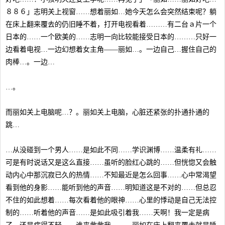
８８６」志明关上视窗……想着丽如…她今天怎么会突然结束呢？躺
在床上翻来覆去的仍旧睡不着，打开电视看着………有二台ａ片一个
日本的……一个欧美的……志明一向比较能接受日本的………只好一
边看着电视…一边幻想着女主角——丽如…。一边自己…握住自己的
肉棒…。一边…
…。
而丽如关上电脑呢…？。丽如关上电脑，心脏还紧张的扑通扑通的
跳…
…从没碰到一个男人……是如此不同……学识渊博……温柔有礼……
可是有时说话又是这么直接……虽听的脸红心跳的……但恍惚又会触
动内心中那沉寂已久的热情……不知最近是怎么回事……心中常渴望
看到他的身影……能听到他的声音……明知道这是不对的……但总忍
不住的如此想着……每次看着他的眼神……心里的悸动是自己无法控
制的……听着他的声音……是如此吸引着我……天啊！我一定是病