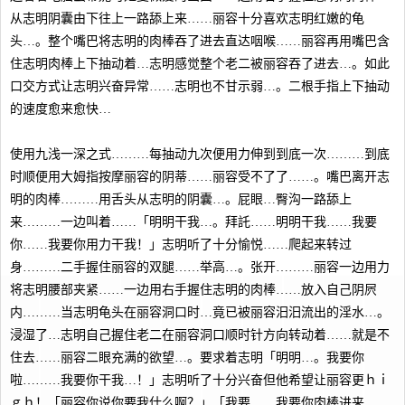
从志明阴囊由下往上一路舔上来……丽容十分喜欢志明红嫩的龟
头…。整个嘴巴将志明的肉棒吞了进去直达咽喉……丽容再用嘴巴含
住志明肉棒上下抽动着…志明感觉整个老二被丽容吞了进去…。如此
口交方式让志明兴奋异常……志明也不甘示弱…。二根手指上下抽动
的速度愈来愈快…
使用九浅一深之式………每抽动九次便用力伸到到底一次………到底
时顺便用大姆指按摩丽容的阴蒂……丽容受不了了……。嘴巴离开志
明的肉棒………用舌头从志明的阴囊…。屁眼…臀沟一路舔上
来………一边叫着……「明明干我…。拜託……明明干我……我要
你……我要你用力干我！」志明听了十分愉悦……爬起来转过
身………二手握住丽容的双腿……举高…。张开………丽容一边用力
将志明腰部夹紧……一边用右手握住志明的肉棒……放入自己阴屄
内………当志明龟头在丽容洞口时…竟已被丽容汨汨流出的淫水…。
浸湿了…志明自己握住老二在丽容洞口顺时针方向转动着……就是不
住去……丽容二眼充满的欲望…。要求着志明「明明…。我要你
啦………我要你干我…！」志明听了十分兴奋但他希望让丽容更ｈｉ
ｇｈ！「丽容你说你要我什么啊？」「我要……我要你肉棒进来