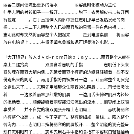
丽容二腿间便流出更多的淫水…………丽容此时化被动为主动………
伸手志明的衬衫扣子一一解开……………脱下上衣再解皮带…拉开西
裤拉炼………。右手直接伸入内裤中握住志明那早已发热发硬的肉
棒…………三二下志明整个人已被丽容脱的只留一件白色内裤……。
志明此时却突然将丽容整个人抱起来………走到电脑桌前……将丽容
放在电脑桌上………并将汤姆克鲁斯和妮可姬曼演的电影…。
「大开眼界」放入ｄｖｄ-ｒｏｍ开始ｐｌａｙ………丽容整个人躺在
桌上二腿抬高…………双唇含着志明的手指……………志明低下头来
将头埋在丽容大腿内侧…先延着丽容小裤裤的边缘轻轻舔着一些不安
份跑出来的阴毛…。再用手指将内裤拉开一边…。让丽容整个阴屄完
全露出来了………志明先用嘴唇含住丽容的右阴唇………再慢慢吸吮
着………一边吸着丽容那红嫩的阴唇……一边用舌头伸进阴屄内轻轻
的搅动着………顺便舔吸着丽容那汨汨流出的淫水……丽容闭上双眼
享受着……并不自觉的将双腿张开跨上志明肩上…………志明将丽容
内裤整个拉高…。成一件丁字裤了。整裤缝细如一条线…。陷入整个
臀沟内………志明用二指将丽容的阴唇扳开……整个阴道的洞完整呈
现在志明眼前了………志明先用右手中指和食指在丽容屄口轻轻抽动