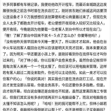
许多同事都有车祸记录，我便劝他改开计程车，而最近金城路这边发
展很快我之前念书时曾在洗衣店打工，刚好房东她们亲戚这间店要顶
让连设备才３０万我想想应该划算便和老公商量搬过来了，但现在失
业人太多了都跑去开计程车，老公便想开夜班收入较好又比较没人，
便开夜班，今晚是因为他要载一位老客人到台中所以才现在出门」
「喔！了解了那台中回来不就４~５点了怎么办？你要等他吗？」
「没有他昨天很早回来今天睡一整天了，所以刚才才起床，他会在台
中火车站找客人载回台北所以应该是明天天亮才回来，我本来要关店
了，因为明天一早还要送小孩上学，是刚好看到你在找停车位才叫你
过来的」「对了林小姐，你以后客户会愈来愈多，虽然你会记帐但毕
竟每次客人来再一个一个找太慢了，你应该可以用电脑来管理，这样
若有客人超过二周没来取件，你也可以主动告知，如此一来才可以拉
住客户的心」「你说的真对！其实我也只是在洗衣店打工过，现在开
店才发觉没那么容易，你是业务高手，今后还要你多多指教，但是，
店才刚开幕，坦白说会赚还是会赔也不知道，虽然这里离四海工专很
近，但我们其实没有多余的钱再买什么电脑设备了，而且对电脑我也
太懂不知该怎么用呢？」「哈哈！别的我可能帮不上忙，但林小姐若
你不介意，电脑部份我倒是可以帮上忙，你不是想帮儿子买电脑吗？