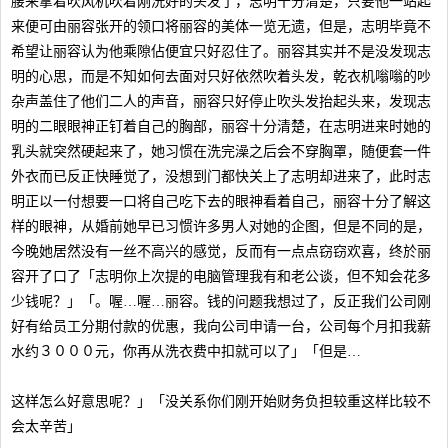
腰来拿着吹风机吹着刚洗好的头发了，志明十分清楚，只要他一站起
来便可由丽容张开的领口将丽容的美体一览无遗，但是，志明毕竟不
希望让丽容认为他乘隙佔便宜只好忍住了。丽容其实并不是没发现志
明的心思，而是不知如何去面对只好依然吹着头发，乾衣机嗡嗡的吵
杂声盖住了他们二人的声音，丽容只好停止吹头发抬起头来，发现志
明的二眼眼神正钉着自己的胸部，丽容十分清楚，在志明进来时她的
乳头就突然硬起来了，她习惯在洗完澡之后会不穿胸罩，随便套一件
外衣而已反正快睡觉了，没想到门都快关上了志明却进来了，此时志
明正以一付想要一口将自己吃下去的眼神看着自己，丽容十分了解这
样的眼神，从婚前她早已习惯许多男人对她的企图，但是不同的是，
今晚她居然没有一丝不高兴的感觉，反而有一点点窃窃欢喜，终於丽
容开了口了「志明你上次提的电脑管理我有和老公谈，但不知会花多
少钱呢？」「。喔…喔…丽容。钱的问题我想过了，反正我们公司刚
好有给员工分期付款的优惠，我向公司申请一台，公司每个月扣我薪
水约３０００元，你再从洗衣费中扣就可以了」「但是…
这样怎么好意思呢？」「没关系你们刚开始财务负担较重这样比较不
会太辛苦」