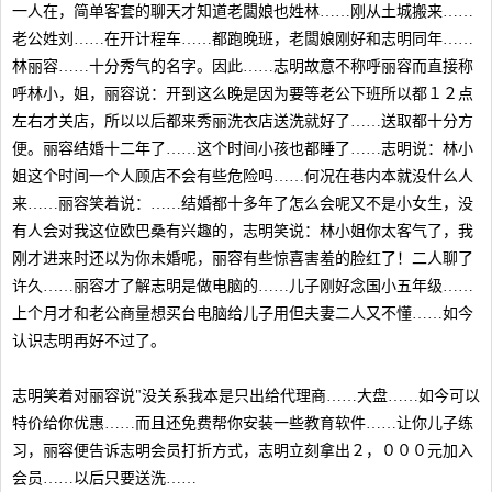
一人在，简单客套的聊天才知道老闆娘也姓林……刚从土城搬来……
老公姓刘……在开计程车……都跑晚班，老闆娘刚好和志明同年……
林丽容……十分秀气的名字。因此……志明故意不称呼丽容而直接称
呼林小，姐，丽容说：开到这么晚是因为要等老公下班所以都１２点
左右才关店，所以以后都来秀丽洗衣店送洗就好了……送取都十分方
便。丽容结婚十二年了……这个时间小孩也都睡了……志明说：林小
姐这个时间一个人顾店不会有些危险吗……何况在巷内本就没什么人
来……丽容笑着说：……结婚都十多年了怎么会呢又不是小女生，没
有人会对我这位欧巴桑有兴趣的，志明笑说：林小姐你太客气了，我
刚才进来时还以为你未婚呢，丽容有些惊喜害羞的脸红了！二人聊了
许久……丽容才了解志明是做电脑的……儿子刚好念国小五年级……
上个月才和老公商量想买台电脑给儿子用但夫妻二人又不懂……如今
认识志明再好不过了。
志明笑着对丽容说"没关系我本是只出给代理商……大盘……如今可以
特价给你优惠……而且还免费帮你安装一些教育软件……让你儿子练
习，丽容便告诉志明会员打折方式，志明立刻拿出２，０００元加入
会员……以后只要送洗……