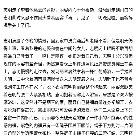
志明走了望着他离去的背影，丽容内心十分複杂…没想到走到门口的
志明此时又忍不住回头看着丽容「再…。见了……明晚见喔」丽容挥
挥手关上了门。
志明满脑子今晚的情景，回到家中洗完澡后却老睡不着，但是明天仍
得上班，看着熟睡的老婆和躺在中间的女儿，志明闭上眼睛不敢再想
强逼自已睡着了。「啊！是丽容，她正对着自己看，志明十分兴奋但
现在的丽容有些奇怪，仍然穿着晚上那件浅蓝色细肩带连身裙坐在桌
上，志明慢慢的走过去，发现丽容居然拿着一杯红葡萄酒，一手搂着
志明，口中含着酒再将酒慢慢送入志明双唇之内，志明醉了也不管今
晚刘先生在不在家了，脱下衣服志明将丽容整个抱起来，丽容双腿夹
着志明的腰二人紧紧相贴，志明抱着丽容走入浴室，居然是个双人按
摩浴缸，这显然并不是丽容的家，丽容自己将细肩带连身裙解开，衣
服脱落在浴缸旁，露出丽容那可爱尖挺的双峰，他们二人全身上下只
各留一件内裤而已，而丽容今天破天荒的穿了一件小的不能再小的性
感内裤，紫色的内裤只有一条绳子围着下腰部，绳子下方则时二片倒
三角型的半透明蕾丝布料，整件裤子由绳子在腰的二旁打结，志明将