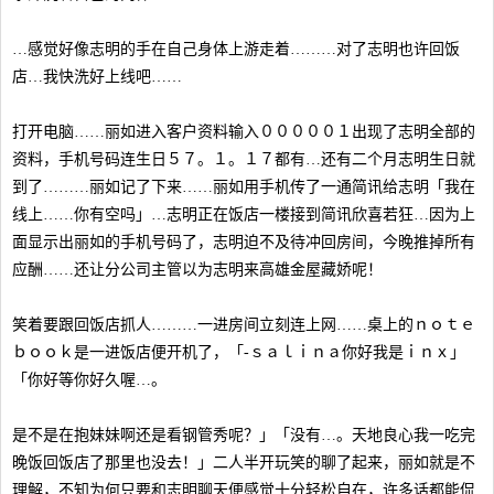
…感觉好像志明的手在自己身体上游走着………对了志明也许回饭
店…我快洗好上线吧……
打开电脑……丽如进入客户资料输入０００００１出现了志明全部的
资料，手机号码连生日５７。１。１７都有…还有二个月志明生日就
到了………丽如记了下来……丽如用手机传了一通简讯给志明「我在
线上……你有空吗」…志明正在饭店一楼接到简讯欣喜若狂…因为上
面显示出丽如的手机号码了，志明迫不及待冲回房间，今晚推掉所有
应酬……还让分公司主管以为志明来高雄金屋藏娇呢！
笑着要跟回饭店抓人………一进房间立刻连上网……桌上的ｎｏｔｅ
ｂｏｏｋ是一进饭店便开机了，「-ｓａｌｉｎａ你好我是ｉｎｘ」
「你好等你好久喔…。
是不是在抱妹妹啊还是看钢管秀呢？」「没有…。天地良心我一吃完
晚饭回饭店了那里也没去！」二人半开玩笑的聊了起来，丽如就是不
理解，不知为何只要和志明聊天便感觉十分轻松自在，许多话都能侃