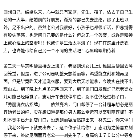
回想自己，结婚以来，心中就只有家庭，先生、孩子，佔去了自己生
活的一大半，结婚前的好朋友，渐渐的都已失去连络，除了上班以
外，足不出户的。虽然老公对我很好，小孩子也都很听话，但总觉得
有股失落感，也常问自己要的是什么？但总无一个答案，或许是精神
上或心理上的空虚吧！也或许是生活太平淡了！现在在这里开洗衣
店，也许能带给自己另一个不同的生活吧！心里暗暗期待着……
第二天一早志明便直接去上班了，老婆则送女儿上幼稚园后便回去睡
回笼觉，但是，进了公司志明整天想着丽容，渴望能立刻和她再见
面，但是毕竟昨天才送洗衣服，要到大后天才能拿，今晚实在找不出
理由去。到了晚上九点多志明回来了，到了家门口发现灯己熄老婆女
儿可能已经睡觉了，志明开车去找停车位，忍不住仍经过巷子口，
「秀丽洗衣店招牌」……依然亮着，门口却停了一台计程车想必是丽
容她老公的吧，实在想知道是那位男人那么幸运可以娶到丽容呢？不
知不觉中已开到店门口，没想到丽容居然跑出来「林先生，你来停门
口我老公等一下就要出去了，这个位子让给你！」志明为之惊喜立刻
停下来，终於见到丽容老公——刘先生了，身高约１７０公分中等身