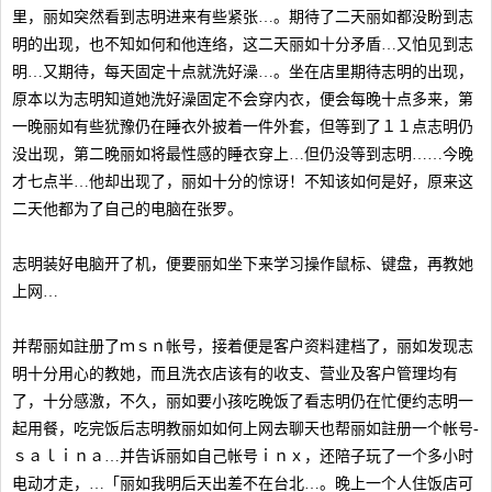
里，丽如突然看到志明进来有些紧张…。期待了二天丽如都没盼到志
明的出现，也不知如何和他连络，这二天丽如十分矛盾…又怕见到志
明…又期待，每天固定十点就洗好澡…。坐在店里期待志明的出现，
原本以为志明知道她洗好澡固定不会穿内衣，便会每晚十点多来，第
一晚丽如有些犹豫仍在睡衣外披着一件外套，但等到了１１点志明仍
没出现，第二晚丽如将最性感的睡衣穿上…但仍没等到志明……今晚
才七点半…他却出现了，丽如十分的惊讶！不知该如何是好，原来这
二天他都为了自己的电脑在张罗。
志明装好电脑开了机，便要丽如坐下来学习操作鼠标、键盘，再教她
上网…
并帮丽如註册了ｍｓｎ帐号，接着便是客户资料建档了，丽如发现志
明十分用心的教她，而且洗衣店该有的收支、营业及客户管理均有
了，十分感激，不久，丽如要小孩吃晚饭了看志明仍在忙便约志明一
起用餐，吃完饭后志明教丽如如何上网去聊天也帮丽如註册一个帐号-
ｓａｌｉｎａ…并告诉丽如自己帐号ｉｎｘ，还陪子玩了一个多小时
电动才走，…「丽如我明后天出差不在台北…。晚上一个人住饭店可