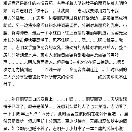
粗话竟然是最佳的摧情春药，右手搂着志明的脖子的丽容贴着志明脸
颊…对着志明说「快干我…。让我爽……志明我要你用力的干我……
用力的插我……」志明一边要丽容转过身趴在浴池边…屁股抬高成狗
爬式，另一边将按摩浴缸的水柱调高调强，分别对着丽容的乳房、小
腹、臀沟沖击，最后一个水柱由下往上直接对准丽容阴道，丽容光受
水柱的沖击便快要高潮了，忍不住啊………嗯………啊…我要…我
要…。志明双手握住丽容的双乳，将硬挺的肉棒对准阴屄插入，整个
房间只听到流水声、志明大腿撞击丽容臀部啪啪声及丽容的呻吟
声…………志明从后面插入…但是每３~４次仅在洞口抽动……第５
次才用力插到底………４浅一深……令丽容高潮连连…。此时此刻的
二人充分享受着彼此肉体所带来的愉悦………………终於志明忍不住
射了…
……射在丽容美白的双臀上，……」嗯………丽容丽容……志明发现
裤子已湿了，原来是做梦…。没想到结婚的人了也会梦遗，志明看了
一下手錶.早上５点４５分了，此时丽容应该仍躺在老公怀里吧…。虽
然只是做梦，但志明却十分满意，至少期待有一天能出现如梦中的情
景，如今却再也睡不着了，志明开了小灯拿了一本金庸的武侠小说：