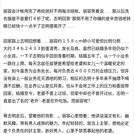
丽容会计帐用完了再给就好不用每次结帐，丽容笑着说……那以后洗
衣服是不是要打８折了呢，志明回答"那倒不用了你赚的是辛苦钱呢转
眼已经快十一点半了志明便离开了……
回家路上志明回想着……丽容约１５８ｃｍ娇小可爱但比例匀称……
大约３４ｂ２４３３脸蛋清秀，发长及肩，虽然已结婚多年但仍似个
小女孩，一下子志明似乎回到青春时期，结婚五年了，从一个小业务
一路往上爬，每天念兹在兹便是希望给老婆和女儿一个温暖安定的
家，如今虽贵为业务处长，每月负责近４０００万的业绩压力，但并
没有染上一般业务花天酒地的陋习，相反的志明十多年来不抽熛不喝
酒不应酬，在业界公认是位异类，也从不会将工作上的压力和委屈带
回家，结婚至今，老婆不曾上过班，但家中却也不曾开过伙，志明一
直是出了名的"老外"-老是在外吃饭。而丽容呢？
等志明走后，望着他的背影…。丽容心里想着：他讲话温文有礼、幽
默风趣，带有男人成熟的魅力，年纪轻轻的，就当上主管，想他必定
是个负责任的好主管，新好男人，心里不禁羨慕起他的老婆。