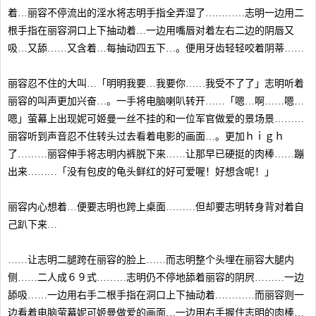
着…丽容不停流出的淫水将志明手指全弄湿了…………志明一边用二
根手指在丽容洞口上下抽动着…一边用嘴唇对着左右二边的阴唇又
吸…又舔……又含着…每抽动四五下…。便用牙齿轻轻咬着阴蒂……
丽容忍不住的大叫…「明明我要…我要你……我受不了了」志明听着
丽容的叫声更加兴奋…。一手将电脑喇叭转开……「嗯…啊……嗯…
嗯」萤幕上出现妮可姬曼一丝不挂的和一位军官做爱的景场景………
丽容听到声音忍不住转头过去看着电影的画面…。更加ｈｉｇｈ
了………丽容伸手将志明内裤脱下来……让那早已硬挺的肉棒……蹦
出来………「没有包皮的龟头鲜红的好可爱喔！好想含呢！」
丽容内心想着…便要志明也跨上桌面………但却要志明转身背对着自
己趴下来…
……让志明二腿跨在丽容的脸上……而志明整个头埋在丽容大腿内
侧……二人成６９式………志明仍不停地舔着丽容的阴屄………一边
舔吸……一边用右手二根手指在洞口上下抽动着…………而丽容则一
边看着电脑萤幕妮可姬曼做爱的画面…一边用右手握住志明的肉棒…