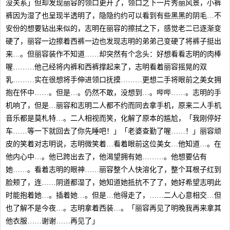
没关系」但却发现丽容的领口更开了，领口之下一片秀丽风景，小裤
裤因为湿了也呈现半透明了，隐隐约约可以看到有些黑黑的阴毛…不
安份的想要钻出来似的，志明在丽容的擦拭之下，感觉老二已逐渐变
硬了，丽容一边擦着西裤一边也发现志明的弟弟己变硬了将裤子挺出
来…。但丽容装作不知道……却突然有个念头：好想看看志明的肉棒
喔………他己经将内裤和西裤撑起来了，志明看着丽容摇晃的双
乳………实在很想将手伸进领口抚摸………更想二手将眼前之美女拥
抱在怀中……。但是…。仍然不敢，没想到…。哔哔……。志明的手
机响了，但是…丽容和志明二人都不约而同去拿手机，原来二人手机
音乐都是莫札特…。二人相视而笑，化解了原本的尴尬，「我刚停好
车……等一下就回去了你先睡吧！」「老婆查勤了喔……！」丽容顽
皮的笑着对志明说，志明微笑着…看着眼前这位美女…他知道…。在
他内心中…。他已跨出去了，他渴望拥有她………。他想要佔有
她……。看着志明的眼神……丽容整个人快溶化了，整个耳根子红到
脸颊了，连……阴道都湿了，她知道她抵抗不了了，她好希望志明此
时能抱着她…。插着她…。但是…他得走了，……二人心意相交…但
也了解不是今夜…。志明拿着西装…。「丽容再见了明晚我再来拿其
他衣服……谢谢……再见了」