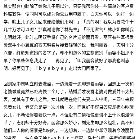
其实那台电脑除了给你儿子用以外，只要我帮你装一些简单的客户资
料库软件，便同时可以成为你营业用电脑了，白天你可以一边打一边
学，晚上儿子女儿回来便给他们用啊！」「真的啊！我以为要花个十
几廿万才可以呢？那真谢谢你了林先生」「不用客气！林小姐你叫我
志明就好」此时志明双手将自己的名片送给丽容看，丽容有些耳根发
烫双手小心翼翼的将志明名片接着轻轻的说「我叫丽容」，志明十分
兴奋，终於知道她的名字了，却不知怎么的立刻道别「丽容小姐那不
早了你早些休息我走了……再见了」「叫我丽容就好了那我也叫志
明…好再见了」「ｂｙｅｂｙｅ」走出大门回家了。
回到家中志明立刻去洗澡，一边洗着一边却想着丽容，回想上一次和
老婆做爱竟然已距离快二个月了，结婚后才发觉老婆对做爱并不太热
衷，尤其有了女儿之后，女儿就睡在他们夫妻二人中间，三四年来顾
忌着女儿，老婆总是要十次才给一次，而且好不容易答应却担心吵醒
女儿，不断催促着要快一点，不但没有二情相悦更谈不上什么浪漫情
节了，志明却十分好奇，丽容那么娇小，刘先生却那么粗壮，真不知
他们二人做的情景是如何的，一边想着，一边脑中却浮现着今晚丽容
的身影，一件白色无袖ｔ-ｓｈｉｒｔ搭配一件七分裤，尖挺的胸部衬