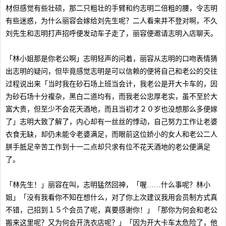
材但感觉有些壮硕，那二只粗壮的手臂和约志明二倍粗的腰，令志明
有些迷惑，为什么丽容会嫁给刘先生呢？二人看来并不登对啊，不久
刘先生和志明打声招呼便发动车子走了，丽容便邀请志明入店聊天。
「林小姐那是你老公啊」志明轻声的问着，丽容从志明的口吻表情猜
出志明的疑问，但毕竟感觉志明是可以信赖的便将自己和老公的交往
过程说出来「当时我在砂石场上班当会计，我老公是开大卡车的，因
为砂石场十分複杂，黑白二道均有，而我老公忠厚老实，虽不至於大
富大贵，但至少不会花天酒地，而且当初才２０岁也没想那么多便嫁
了」志明大致了解了，内心却有一丝丝的悸动，自己努力工作让老婆
衣食无缺，却仍未能令老婆满足，而眼前这位娇小的女人和老公二人
胼手胝足辛苦工作到十一二点却只求有位不花天酒地的老公便满足
了。
「林先生！」丽容在叫，志明猛然回神，「喔……什么事呢？林小
姐」「没有我看你不知在想什么，对了你上次建议我用会员制方式真
不错，己招到１５个会员了呢，真要感谢你！」「那你为何会和老公
搬来这里呢？又为何会开洗衣店呢？」「因为开大卡车太危险了，他