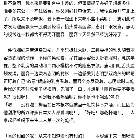
系不急啊！我本来是要到台中出差的，但事情提早办好了想想多住一
晚要多花公司一笔住宿费，你又刚好打电话来……我便直接开车北上
了，所以来不及吃饭，要不要一起坐下来吃小些小菜呢？」志明此时
才发现迎面飘来一股淡淡轻香，抬头看着丽容，志明二眼发直，志明
的视线连一秒都舍不得离开丽容…丽容今天显然已经洗好澡了…。
一件低胸细肩带连身短裙，几乎只摭住大腿，二颗尖挺的乳头随着丽
容烫衣服的动作…不停的晃动着，尤其当丽容低头折衣服时，乳房半
裸，整个乳房的晃动和二颗小樱桃不时的跑出衣领，志明口吐舌头脸
颊发烫，丽容一边烫着志明的衬衫…一边感受到志明那双灼热的眼睛
正盯着自己"故意"倾露的乳房看着，丽容全身发烫着，志明此时口乾
舌燥的忍不住先倒了杯梅酒，先喝了一口…才想到「丽容你要不要喝
呢？很甜喔！」「可是我不会喝酒呢？你不是也不喝酒的吗？」
「喔……没有啦！梅酒在日本根本就被当一般饮料不算酒，而且因为
他甜甜的所以许多日本女人都爱喝呢！」「好吧！那乾杯喔！」二人
拿起杯着喝下来生二人第一次的乾杯。
「真的甜甜的呢！从来不知道酒也有甜的！」「丽容坐下来一起喝酒