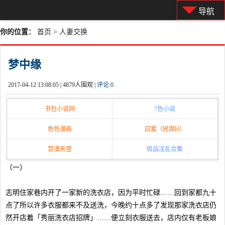
导航
你的位置：
首页
>
人妻交换
梦中缘
2017-04-12 13:08:05 |
4879人围观 |
评论:
0
书包小说网
7色小说
色色漫画
囚爱（民国H）
禁漫天堂
极品淫乱合集
（一）
志明住家巷内开了一家新的洗衣店，因为平时忙碌……回到家都九十
点了所以许多衣服都来不及送洗，今晚约十点多了发现那家洗衣店仍
然开店着「秀丽洗衣店招牌」……便立刻衣服送去，店内仅有老板娘