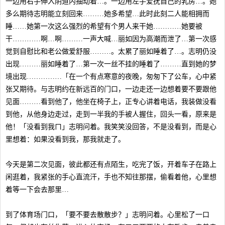
一边用右手伸入阴道内抽动着…。一边用左手爱抚自己的乳房…。她
多么期待志明能立刻回来………她多希望…此时此刻二人能相拥而
睡……她第一次这么强烈的希望有个男人来干她…………她要被
干…………啊…啊………一声大喊…丽如因为高潮而泄了…第一次感
觉到自慰比和老公做爱舒服………。太累了丽如睡着了…。志明仍没
出现………丽如睡着了…第一次一丝不挂的睡着了………直到她的梦
境出现……………「在一个有点寒意的夜晚，匆匆下了公车，心中紧
张又期待。与志明约在新远百的门口，一边走还一边想着要不要跟他
见面………看到他了，他坐在椅子上，正专心讲着电话，我装做没看
到他，从他身边走过，走到一半我的手被人握住，回头一看，原来是
他！「没看到我ㄇ」志明问着。我笑笑没回答，不是没看到，而是心
里想着：如果没看到我，那我就走了。
今天是第二次见面，彼此都还有点陌生，吃完了饭，开着车子在路上
闲逛着，我紧张的手心直流汗，手也不知往那摆，偷看着他，心里想
着等一下会去那里…
到了体育场门口，「要不要去散散步？」志明问着。心里松了一口