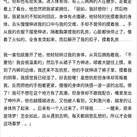
气，但却也有丝失落。进入体育场，有三三两两的人在散步，走着走
着上了看台，他忽然把我紧紧拥住，「丽如，我好想你！」然后吻
我，我紧张的不知如何回应，身体有点僵硬，他轻轻的抚摸着我的身
体，舌头慢慢伸进我的口中与我的交缠，手却不曾停的摸着我…。手
从我的衣服下摆里伸进，隔着胸罩摸我的乳房，心脏都快停止了，像
着了火似的，全身发烫起来，而后解开了我的扣子，摸着乳房………
我一害怕就推开了他，他轻轻转过我的身体，从背后拥抱着我，「不
要怕！我会很温柔的」然后手从裙子下方伸进，顺着大腿往上摸，来
到了内裤的边缘，我还来不及抗拒，他的手就伸进了裤子里，摸着我
的阴蒂，我感觉我已经湿了，好丢脸喔！虽想抗拒但身体却背叛着
我，反而把他的手抱着更紧，慢慢的身体的快感一波一波的出现。惨
了！我可不想在这个地方有了高潮，但身体却不跟我配合，嘴里发出
了呻吟声，他也越摸越进去，又怕被人看到，又刺激兴奋，越发的让
身体热了起来…。后来有一个人过来了，吓得我………一醒来，原来
是场梦！怎会如此，自从遇到志明，每天都胡思乱想的，所以才会做
这场春梦…。」