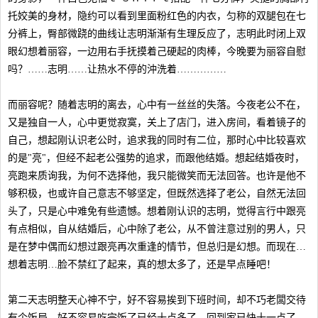
托姣美的身材，隐约可以看到里面粉红色的内衣，匀称的双腿包在七
分裤上，臀部微跷的曲线让志明渐渐有生理反应了，志明此时闭上双
眼幻想着丽容，一边用右手抚摸着己硬起的肉棒，今晚要为丽容自慰
吗？……志明……让热水不停的沖洗着……………
而丽容呢？随着志明的离去，心中有一丝丝的失落。今夜老公不在，
又是独自一人，心中更觉寂寞，关上了店门，进入房间，看着镜子的
自己，想起刚认识老公时，追求我的同时有二位，那时心中比较喜欢
的是"亮"，但经不起老公强势的追求，而跟他结婚。想起结婚夜时，
亮跑来质询我，为何不选择他，我只能微笑而无法回答。也许是他不
够积极，也或许自己意志不够坚定，但既然选择了老公，自然无法回
头了，只是心中难免有些遗憾。想着刚认识的志明，觉得言行中跟亮
有点相似，自从结婚后，心中除了老公，从不曾注意过别的男人，只
是在梦中偶而幻想过跟亮再次重逢的情节，但总归是幻想。而现在…
想着志明…脸不禁红了起来，真的想太多了，还是早点睡吧！
第二天志明整天心神不宁，好不容易挨到下班时间，却不巧老闆交待
有个饭局，好不容易吃完饭了已经十点多了，回到家已快十一点了，