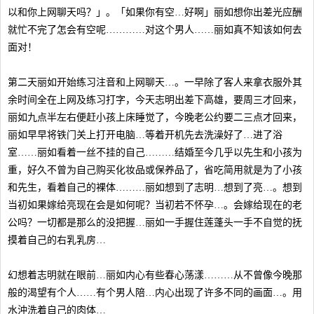
以和你上网聊天吗？」。「如果你有空…好啊」丽如想你出差光应酬
就忙不完了怎会有空呢…………对这个男人……丽如真不知该如何去
面对！
第二天丽如开始练习注音和上网聊天…。一早除了客人来拿衣服外其
余时间全在上网及练习打字，今天志明出差下高雄，要周三才回来，
丽如九点半左右便赶小孩上床睡觉了，今晚老公约要二三点才回来，
丽如早早将铁门关上打开电脑…等着开机先去洗澡好了…进了浴
室……丽如看着一丝不挂的自己………结婚至今几乎以先生和小孩为
重，好久不曾为自己购买化妆品或保养品了，省吃简用就是为了小孩
和先生，看着自己的裸体………丽如想到了志明…想到了亮…。想到
当初如果嫁给亮现在会是如何呢？当初若不怀孕…。会嫁给现在的老
公吗？一切都是那么的没把握…丽如一手握住莲蓬头一手不自觉的抚
摸着自己的右乳乳房…
幻想着志明就在眼前…丽如内心有些春心荡漾………从不曾像今晚那
般的渴望有个人……有个男人陪…内心出现了许多不同的画面…。用
水沖洗着自己的肉体…