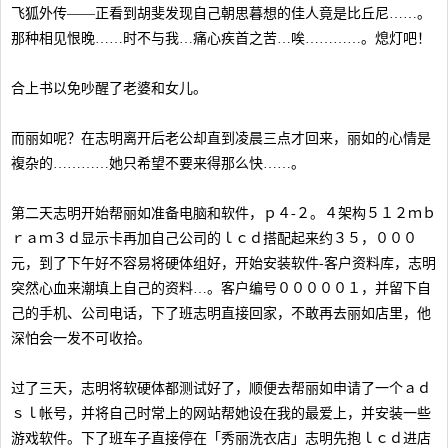
飞狐外传——正看到胡斐发现自己朝思暮想的佳人竟是比丘尼……。
那种相见恨晚……时不与我…痛心疾首之苦…唉…………。熄灯吧！
合上书以免吵醒了老婆和女儿。
而丽如呢？在志明离开后老公却直到凌晨三点才回来，丽如的心情是
複杂的…………她只希望不要来得那么快……。
第二天志明开始帮丽如准备电脑和软件，ｐ４-２。４架构５１２ｍｂ
ｒａｍ３ｄ显示卡再加自己公司的ｌｃｄ搭配起来约３５，０００
元，到了下午好不容易将硬体组好，开始安装软件-客户资料库，志明
突然心血来潮填上自己的资料…。客户编号０００００１，并留下自
己的手机、公司电话，下了班志明直接回家，不敢再去丽如店里，他
深怕会一发不可收拾。
过了三天，志明将软硬体都测试好了，顺便去帮丽如申请了一个ａｄ
ｓｌ帐号，并将自己时常上的网站帮她设在我的最爱上，并安装一些
游戏软件。下了班车子直接停在「秀丽洗衣店」志明先抱ｌｃｄ进店