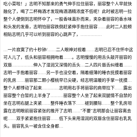
吃小菜啦！」志明不知那来的勇气伸手拉住丽容，丽容整个人早就快
融化了，喝了二杯梅酒才发现梅酒酒精浓度不低呢！此时被志明一拉
整个人便倒到志明怀中了，一股香味直扑而来，夹杂着丽容的香水味
和头发的发香，志明怕丽容跌倒赶紧伸手抱住丽容……此时二人脸颊
相贴志明几乎可以听到丽容的心跳声了，……………
…一片寂寞了约十秒钟/……二人眼神对视着……志明已忍不住怀中这
可人儿了，低头和丽容相拥吻着……。志明慢慢的用舌头敲开丽容的
双唇……………伸入了湿润又深情的舌头…二人四片唇舌纠缠着……
志明一手抱着丽容……另一手也没空着，隔着细薄的睡衣抚摸着丽容
的乳房……丽容那二颗小樱桃早已尖硬，经志明温暖的手掌一抚摸…
整个人都悸动了起来…………志明用右手将丽容的肩带拉下……露出
丽容整个白晢的上半身了………丽容整个人坐了起来双腿情不自禁的
坐在志明右腿上夹紧……整件睡衣落下……褪到腰际……整个乳房坦
露在志明眼前丽容紧张的推开了志明……"不要"志明那会让丽容离去
呢……双手紧紧抱住丽容……低下头来用湿润的双唇含住丽容右乳乳
头。丽容乳头一被含住全身都…