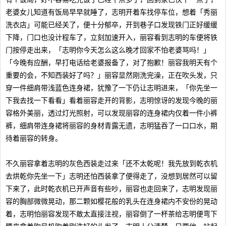
老婆女儿知道有饭局早早就睡了，志明开着车找停车位，想着「秀丽
洗衣店」可能已经关了，便十分郁卒，开到巷子口发现铁门正好缓缓
下降，门口也没计程车了，立刻加速开入，丽容看到志明的车便将铁
门按停走出来，「志明你今天怎么这么晚才回家不怕老婆骂吗！」
「今晚有应酬，早打电话给老婆报备了，对了抱歉！丽容我明天有个
重要的会，不知西装好了吗？」丽容显然刚洗完澡，正在吹头发，只
穿一件细肩带浅蓝色连身裙，犹豫了一下仍让志明进来，「你先坐一
下我去找一下看看」看着丽容走开的背影，志明惊讶的发现今晚的丽
容格外美丽，透过灯光照射，可以发现丽容的连身裙内仅着一件小裤
裤，细肩带连身裙将丽容的身材青露无遗，志明猛吞了一口口水，期
待着丽容的转身。
不久丽容拿着志明的灰色西装走过来「还不太乾呢！我先放到乾衣机
去烘乾你先坐一下」志明还怕西装拿了便得走了，没想到居然可以留
下来了，此时乾衣机已开声音有些吵，丽容也走回来了，志明发现丽
容的胸部微微晃动，那二颗如樱花般的乳头在连身裙内不安份的晃动
着，志明怕丽容发现不敢太直接注视，丽容倒了一杯茶给志明便弯下