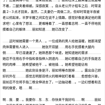
了，还是病得不轻……谁来救救我……。丽如在床上翻来覆去就是睡
不着，二腿夹着绵被。深感寂寞…。自从老公开计程车之后…时常凌
晨２~３点才回来，虽然，二夫妻仍一周做二次，但却时常是半夜被
老公挖起来，半梦半醒之间实在说不上情趣，感觉好像是满足他的需
求吧！心里有了想法……更难睡着了…一直想着志明…一直不停地抚
摸着自己的躯体……丽如知道……她已改变了…
……这时候她需要一个男人…。一位成熟的男人给她温暖，她那渴望
肉体需要有人进入…………她张开双腿……用右手抚摸着大腿内
侧………早已湿漉漉了，她熟悉那个味道，她知道她的需求…………
她忍不住用右手中指和食指伸入阴道内……她幻想着自己的手指是志
明的肉棒……她希望被他干…。被他插…。她希望他能佔有
她………………她此刻全身是汗，丽如将睡衣脱掉……。露出自己娇
好的外在………感觉志明那双喷火的眼神就盯着看……愈想愈兴奋，
丽如忍不住将手指二根全伸进去了，一边抽动着…。一边幻想着和志
明的做爱，嗯……啊……
啊…我…要…。我要你…东…东…你快来干我好吗……啊………丽如